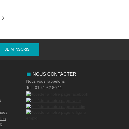
JE M'INSCRIS
NOUS CONTACTER
Nous vous rappelons
Tel : 01 41 62 80 11
s
nées
lles
OR