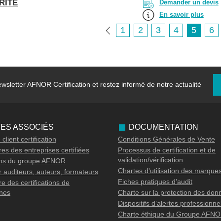
RITE
Demander un devis
En savoir plus
1
2
3
4
5
6
wsletter
AFNOR Certification et restez informé de notre actualité
TES ASSOCIÉS
DOCUMENTATION
client certification
Conditions Générales de Vente
es des entreprises certifiées
Processus de certification et de
validation/vérification
ons du groupe AFNOR
Chartes d'utilisation des marque
 auditeurs, auteurs, formateurs
Fiches pratiques d'audit
e des certifications de
nes
Charte sur la protection des don
Dispositifs d’alertes professionne
Charte éthique du Groupe AFN