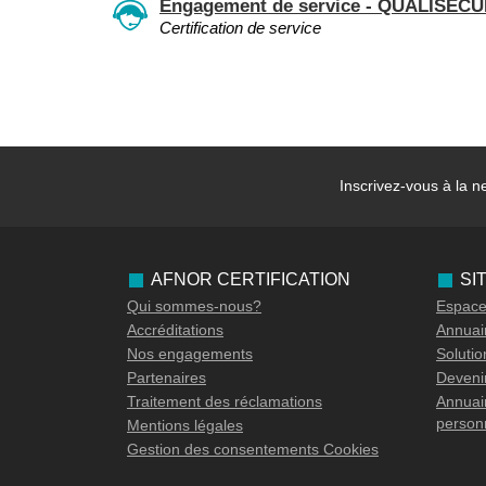
Engagement de service - QUALISECU
Certification de service
Inscrivez-vous à la
ne
AFNOR CERTIFICATION
SI
Qui sommes-nous?
Espace 
Accréditations
Annuair
Nos engagements
Soluti
Partenaires
Devenir
Traitement des réclamations
Annuair
person
Mentions légales
Gestion des consentements Cookies