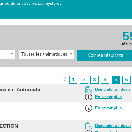
r ou durant des visites mystères.
5
résult
Toutes les thématiques
Voir les résultats
1
2
3
4
5
6
ice sur Autoroute
Demander un devis
En savoir plus
En savoir plus
ECTION
Demander un devis