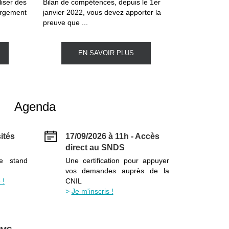
liser des
Bilan de compétences, depuis le 1er
argement
janvier 2022, vous devez apporter la
preuve que ...
EN SAVOIR PLUS
Agenda
ités
17/09/2026 à 11h - Accès
direct au SNDS
le stand
Une certification pour appuyer
vos demandes auprès de la
 !
CNIL
Je m'inscris !