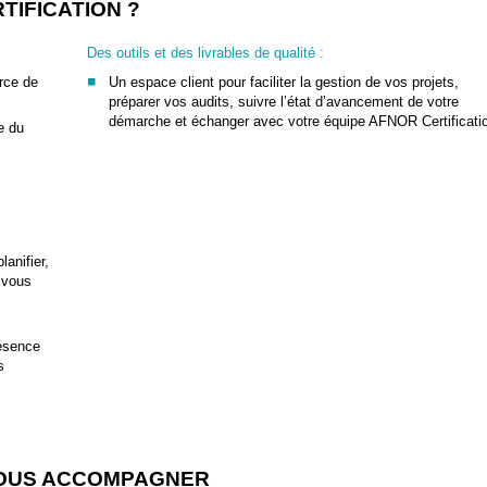
TIFICATION ?
Des outils et des livrables de qualité :
urce de
Un espace client pour faciliter la gestion de vos projets,
préparer vos audits, suivre l’état d’avancement de votre
démarche et échanger avec votre équipe AFNOR Certificati
e du
lanifier,
t vous
résence
s
VOUS ACCOMPAGNER