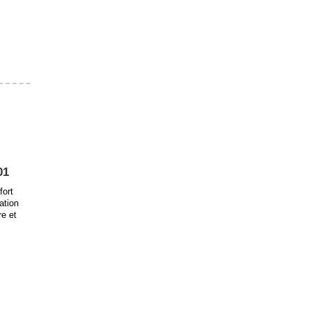
01
fort
ation
re et