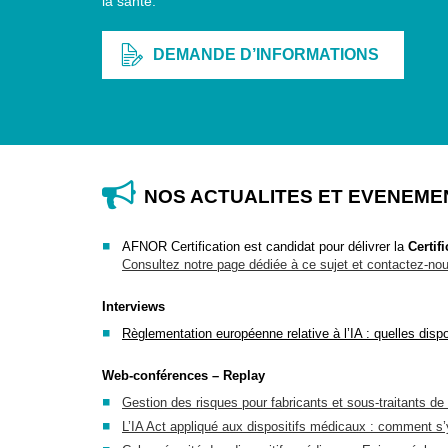
la santé.
DEMANDE D’INFORMATIONS
NOS ACTUALITES ET EVENEME
AFNOR Certification est candidat pour délivrer la
Certif
Consultez notre page dédiée à ce sujet et contactez-nou
Interviews
Règlementation européenne relative à l’IA : quelles disp
Web-conférences – Replay
Gestion des risques pour fabricants et sous-traitants 
L’IA
Act
appliqué aux dispositifs médicaux : comment s’