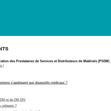
NTS
ication des Prestataires de Services et Distributeurs de Matériels (PSDM
).
s !
ositions s’appliquent aux dispositifs médicaux ?
de DM et de DM DIV
y préparer ?