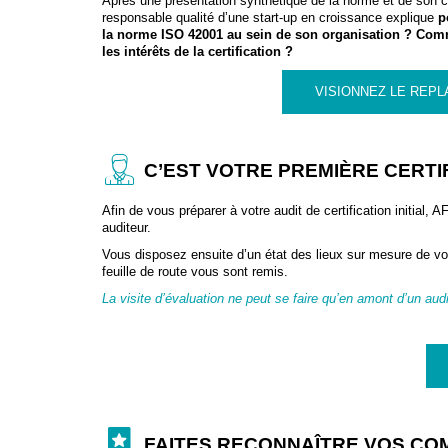
Après une présentation synthétique de la norme et de son c
responsable qualité d’une start-up en croissance explique
p
la norme ISO 42001 au sein de son organisation ? Co
les intérêts de
la certification
?
VISIONNEZ LE REPL
C’EST VOTRE PREMIÈRE CERTIF
Afin de vous préparer à votre audit de certification initial,
auditeur.
Vous disposez ensuite d’un état des lieux sur mesure de votr
feuille de route vous sont remis.
La visite d’évaluation ne peut se faire qu’en amont d’un audi
FAITES RECONNAÎTRE VOS CO