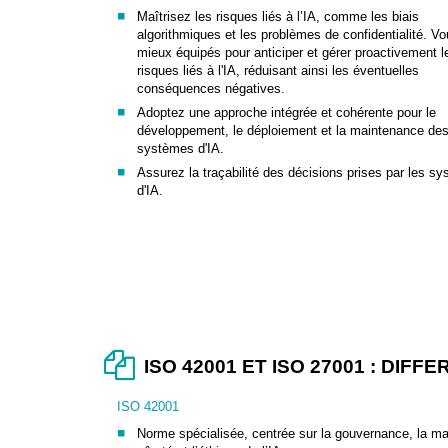
Maîtrisez les risques liés à l’IA, comme les biais
algorithmiques et les problèmes de confidentialité. V
mieux équipés pour anticiper et gérer proactivement l
risques liés à l'IA, réduisant ainsi les éventuelles
conséquences négatives.
Adoptez une approche intégrée et cohérente pour le
développement, le déploiement et la maintenance de
systèmes d'IA.
Assurez la traçabilité des décisions prises par les s
d'IA.
ISO 42001 ET ISO 27001 : DI
ISO 42001
Norme spécialisée, centrée sur la gouvernance, la maî