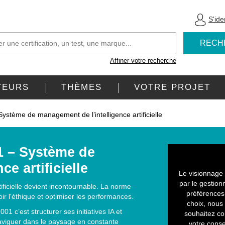
S'iden
RECH
Affiner votre recherche
TEURS
THÈMES
VOTRE PROJET
Système de management de l’intelligence artificielle
01 – Système de
e artificielle
Le visionnage 
par le gestion
rtificielle devient incontournable. La norme
préférences 
r l'éthique et optimiser les performances.
choix, nous 
 c’est structurer ses initiatives IA et
souhaitez co
naviguer dans le paysage en constante
votre conse