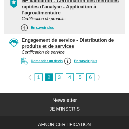
NF Validation - Certification des méthodes
rapides d’analyse - Application à
l’agroalimentaire
Certification de produits
En savoir plus
Engagement de service - Distribution de
produits et de services
Certification de service
Demander un devis
En savoir plus
1
2
3
4
5
6
Newsletter
JE M'INSCRIS
AFNOR CERTIFICATION