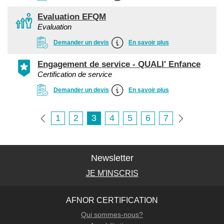
Evaluation EFQM
Evaluation
Demander un devis
En savoir plus
Engagement de service - QUALI' Enfance
Certification de service
Demander un devis
En savoir plus
1
2
3
4
5
6
7
Newsletter
JE M'INSCRIS
AFNOR CERTIFICATION
Qui sommes-nous?