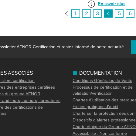
En savoir plus
1
2
3
4
5
6
wsletter
AFNOR Certification et restez informé de notre actualité
TES ASSOCIÉS
DOCUMENTATION
client certification
Conditions Générales de Vente
es des entreprises certifiées
Processus de certification et de
validation/vérification
ons du groupe AFNOR
Chartes d'utilisation des marque
 auditeurs, auteurs, formateurs
Fiches pratiques d'audit
e des certifications de
nes
Charte sur la protection des don
Dispositifs d’alertes professionne
Charte éthique du Groupe AFN
Accessibilité : Non conforme