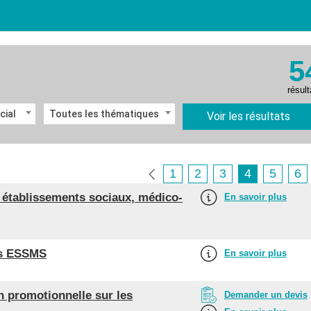
5
résult
cial
Toutes les thématiques
Voir les résultats
1
2
3
4
5
6
s établissements sociaux, médico-
En savoir plus
des ESSMS
En savoir plus
on promotionnelle sur les
Demander un devis