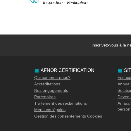
Inspection - Vérification
Inscrivez-vous à la
ne
AFNOR CERTIFICATION
SI
Qui sommes-nous?
Espace 
Accréditations
Annuair
Nos engagements
Soluti
Partenaires
Devenir
Traitement des réclamations
Annuair
person
Mentions légales
Gestion des consentements Cookies