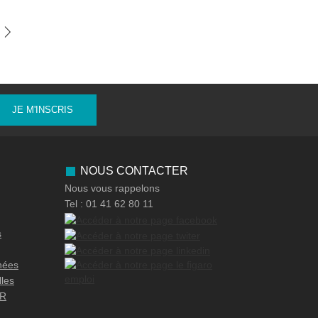
JE M'INSCRIS
NOUS CONTACTER
Nous vous rappelons
Tel : 01 41 62 80 11
s
nées
lles
OR