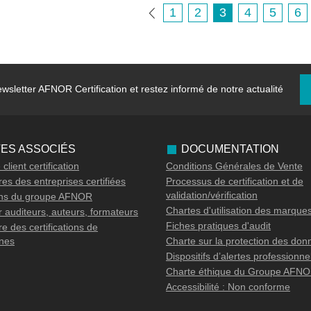
1
2
3
4
5
6
wsletter
AFNOR Certification et restez informé de notre actualité
TES ASSOCIÉS
DOCUMENTATION
client certification
Conditions Générales de Vente
es des entreprises certifiées
Processus de certification et de
validation/vérification
ons du groupe AFNOR
Chartes d'utilisation des marque
 auditeurs, auteurs, formateurs
Fiches pratiques d'audit
e des certifications de
nes
Charte sur la protection des don
Dispositifs d’alertes professionne
Charte éthique du Groupe AFN
Accessibilité : Non conforme