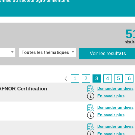
ormes du secteur agro-alimentaire.
5
résult
Toutes les thématiques
Voir les résultats
1
2
3
4
5
6
 AFNOR Certification
Demander un devis
En savoir plus
Demander un devis
En savoir plus
Demander un devis
En savoir plus