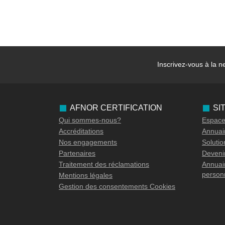
Inscrivez-vous à la
ne
AFNOR CERTIFICATION
SI
Qui sommes-nous?
Espace 
Accréditations
Annuair
Nos engagements
Soluti
Partenaires
Devenir
Traitement des réclamations
Annuair
person
Mentions légales
Gestion des consentements Cookies