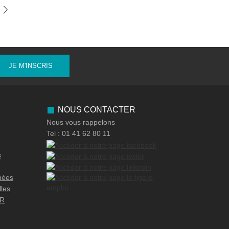
JE M'INSCRIS
NOUS CONTACTER
Nous vous rappelons
Tel : 01 41 62 80 11
s
nées
lles
OR