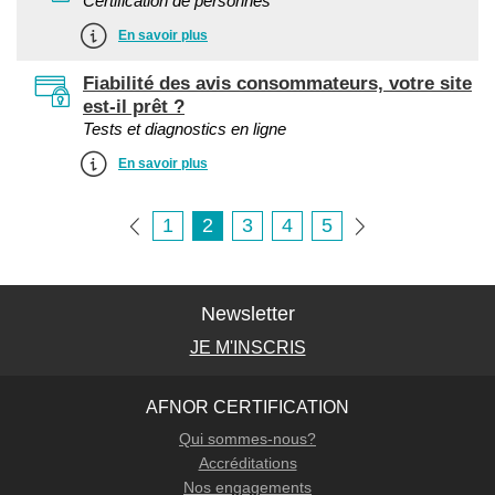
Certification de personnes
En savoir plus
Fiabilité des avis consommateurs, votre site
est-il prêt ?
Tests et diagnostics en ligne
En savoir plus
1
2
3
4
5
Newsletter
JE M'INSCRIS
AFNOR CERTIFICATION
Qui sommes-nous?
Accréditations
Nos engagements