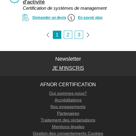
d'activité
Certification de systèmes de management
Demander un devis
En savoir plus
1
2
3
Newsletter
JE M'INSCRIS
AFNOR CERTIFICATION
Qui sommes-nous?
Accréditations
Nos engagements
Partenaires
Traitement des réclamations
Mentions légales
Gestion des consentements Cookies