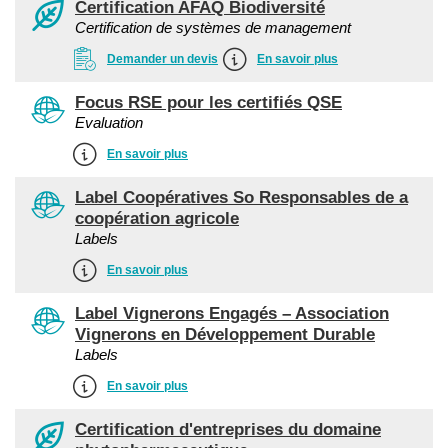
Certification AFAQ Biodiversité
Certification de systèmes de management
Demander un devis
En savoir plus
Focus RSE pour les certifiés QSE
Evaluation
En savoir plus
Label Coopératives So Responsables de a
coopération agricole
Labels
En savoir plus
Label Vignerons Engagés – Association
Vignerons en Développement Durable
Labels
En savoir plus
Certification d'entreprises du domaine