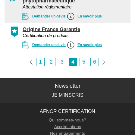
phytopharmaceutique
Attestation réglementaire
Demander un devis
En savoir plus
Origine France Garantie
Certification de produits
Demander un devis
En savoir plus
1
2
3
4
5
6
Newsletter
JE M'INSCRIS
AFNOR CERTIFICATION
Qui sommes-nous?
Accréditations
Nos engagements