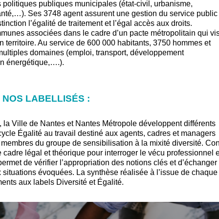
politiques publiques municipales (état-civil, urbanisme,
santé,…). Ses 3748 agent assurent une gestion du service public
inction l’égalité de traitement et l’égal accès aux droits.
munes associées dans le cadre d’un pacte métropolitain qui vi
 son territoire. Au service de 600 000 habitants, 3750 hommes et
ltiples domaines (emploi, transport, développement
n énergétique,….).
 NOS LABELLISÉS :
n, la Ville de Nantes et Nantes Métropole développent différents
cycle Égalité au travail destiné aux agents, cadres et managers
s membres du groupe de sensibilisation à la mixité diversité. Co
cadre légal et théorique pour interroger le vécu professionnel e
permet de vérifier l’appropriation des notions clés et d’échanger
 situations évoquées. La synthèse réalisée à l’issue de chaque
nts aux labels Diversité et Égalité.