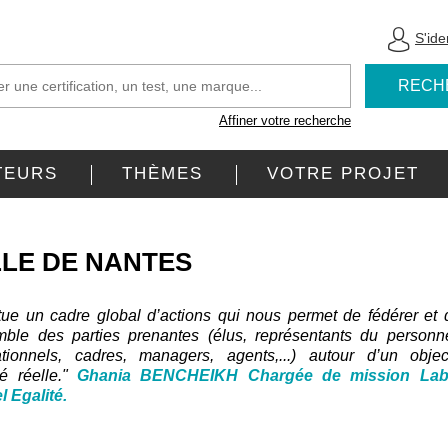
S'iden
RECH
Affiner votre recherche
TEURS
THÈMES
VOTRE PROJET
LLE DE NANTES
tue un cadre global d’actions qui nous permet de fédérer et 
mble des parties prenantes (élus, représentants du personne
ationnels, cadres, managers, agents,...) autour d’un object
é réelle."
Ghania BENCHEIKH Chargée de mission Lab
l Egalité.