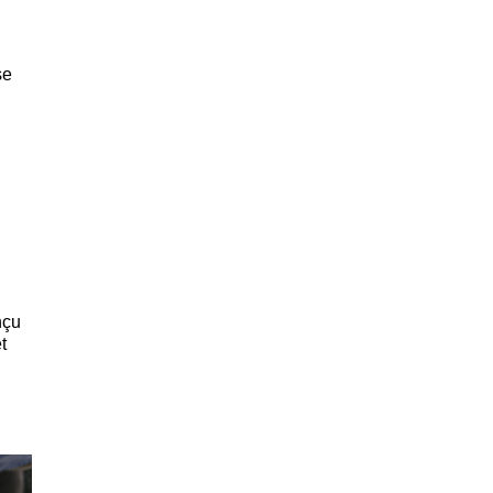
se
nçu
t