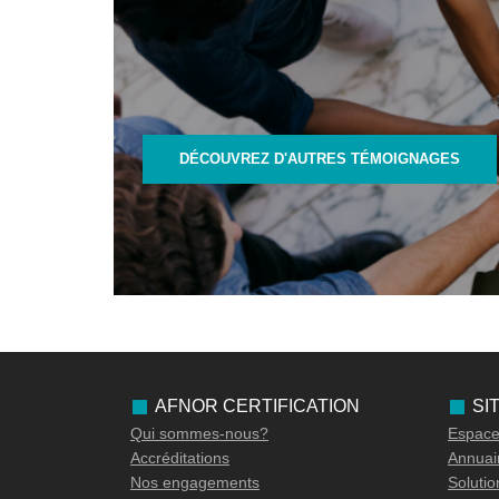
DÉCOUVREZ D'AUTRES TÉMOIGNAGES
AFNOR CERTIFICATION
SI
Qui sommes-nous?
Espace 
Accréditations
Annuair
Nos engagements
Soluti