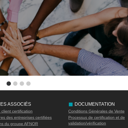
TES ASSOCIÉS
DOCUMENTATION
client certification
Conditions Générales de Vente
es des entreprises certifiées
Processus de certification et de
validation/vérification
ons du groupe AFNOR