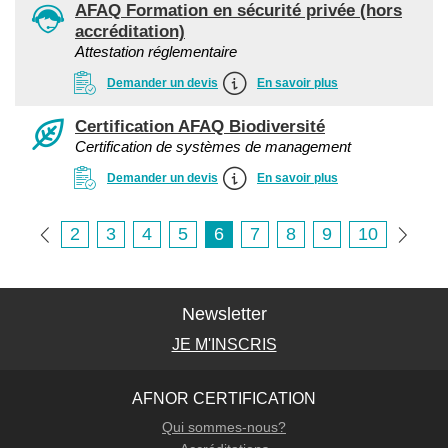
AFAQ Formation en sécurité privée (hors
accréditation)
Attestation réglementaire
Demander un devis
En savoir plus
Certification AFAQ Biodiversité
Certification de systèmes de management
Demander un devis
En savoir plus
2
3
4
5
6
7
8
9
10
Newsletter
JE M'INSCRIS
AFNOR CERTIFICATION
Qui sommes-nous?