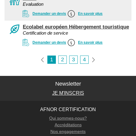
Evaluation
Demander un devis
En savoir plus
Ecolabel européen Hébergement touristique
Certification de service
Demander un devis
En savoir plus
1
2
3
4
Newsletter
JE M'INSCRIS
AFNOR CERTIFICATION
Qui sommes-nous?
Accréditations
Nos engagements