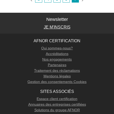
Newsletter
JE M'INSCRIS
AFNOR CERTIFICATION
Qui sommes-nous?
Accréditations
Nos engagements
Partenaires
Traitement des réclamations
Mentions légales
Gestion des consentements Cookies
SITES ASSOCIÉS
Espace client certification
Annuaires des entreprises certifiées
Solutions du groupe AFNOR