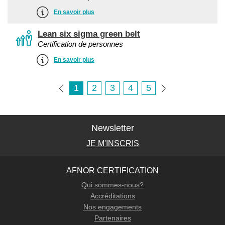
En savoir plus
Lean six sigma green belt
Certification de personnes
En savoir plus
1
2
3
4
5
Newsletter
JE M'INSCRIS
AFNOR CERTIFICATION
Qui sommes-nous?
Accréditations
Nos engagements
Partenaires