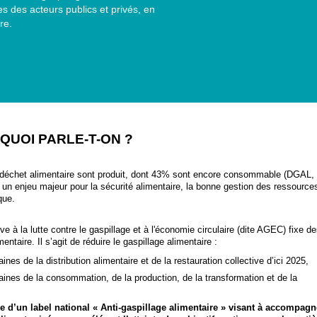
 des acteurs publics et privés, en
re.
QUOI PARLE-T-ON ?
 déchet alimentaire sont produit, dont 43% sont encore consommable (DGAL,
c un enjeu majeur pour la sécurité alimentaire, la bonne gestion des ressource
que.
ve à la lutte contre le gaspillage et à l'économie circulaire (dite AGEC) fixe d
ntaire. Il s’agit de réduire le gaspillage alimentaire :
s de la distribution alimentaire et de la restauration collective d’ici 2025,
nes de la consommation, de la production, de la transformation et de la
e d’un label national « Anti-gaspillage alimentaire » visant à accompagn