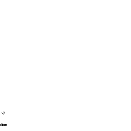
id)
ction