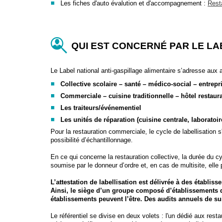
Les fiches d'auto évalution et d'accompagnement :
Rest
QUI EST CONCERNÉ PAR LE LA
Le Label national anti-gaspillage alimentaire s’adresse aux a
Collective scolaire – santé – médico-social – entrepr
Commerciale – cuisine traditionnelle – hôtel restaur
Les traiteurs/événementiel
Les unités de réparation (cuisine centrale, laboratoi
Pour la restauration commerciale, le cycle de labellisation 
possibilité d’échantillonnage.
En ce qui concerne la restauration collective, la durée du 
soumise par le donneur d’ordre et, en cas de multisite, elle p
L’attestation de labellisation est délivrée à des établi
Ainsi, le siège d’un groupe composé d’établissements di
établissements peuvent l’être. Des audits annuels de sui
Le référentiel se divise en deux volets : l'un dédié aux rest