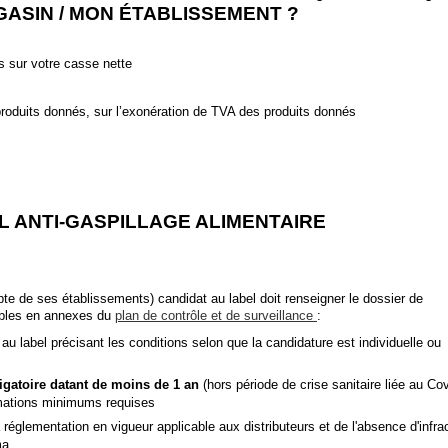
ASIN / MON ÉTABLISSEMENT ?
s sur votre casse nette
produits donnés, sur l’exonération de TVA des produits donnés
L ANTI-GASPILLAGE ALIMENTAIRE
pte de ses établissements) candidat au label doit renseigner le dossier de
ibles en annexes du
plan de contrôle et de surveillance
:
 au label précisant les conditions selon que la candidature est individuelle ou
ligatoire datant de moins de 1 an
(hors période de crise sanitaire liée au Cov
ormations minimums requises
 réglementation en vigueur applicable aux distributeurs et de l'absence d'infra
ma.