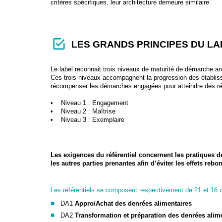
critères spécifiques, leur architecture demeure similaire
LES GRANDS PRINCIPES DU LA
Le label reconnait trois niveaux de maturité de démarche ant
Ces trois niveaux accompagnent la progression des établiss
récompenser les démarches engagées pour atteindre des réd
• Niveau 1 : Engagement
• Niveau 2 : Maîtrise
• Niveau 3 : Exemplaire
Les exigences du référentiel concernent les pratiques de
les autres parties prenantes afin d’éviter les effets re
Les référentiels se composent respectivement de 21 et 16 cr
DA1
Appro/Achat des denrées alimentaire
s
DA2
Transformation et préparation des denrées alim