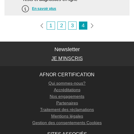
En savoir plus
1
2
3
4
Newsletter
JE M'INSCRIS
AFNOR CERTIFICATION
Qui sommes-nous?
Accréditations
Nos engagements
Partenaires
Traitement des réclamations
Mentions légales
Gestion des consentements Cookies