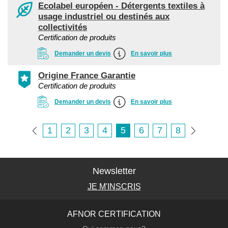
Ecolabel européen - Détergents textiles à
usage industriel ou destinés aux
collectivités
Certification de produits
Demander un devis
En savoir plus
Origine France Garantie
Certification de produits
Demander un devis
En savoir plus
1
2
3
4
5
6
7
8
Newsletter
JE M'INSCRIS
AFNOR CERTIFICATION