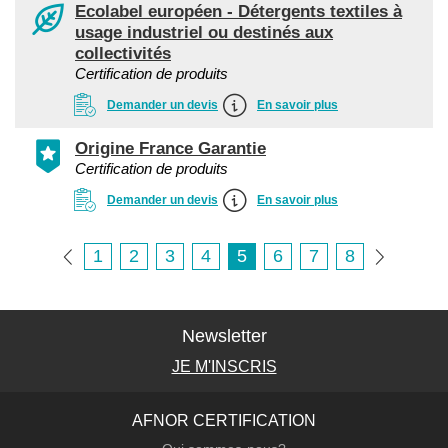
Ecolabel européen - Détergents textiles à
usage industriel ou destinés aux
collectivités
Certification de produits
Demander un devis
En savoir plus
Origine France Garantie
Certification de produits
Demander un devis
En savoir plus
1
2
3
4
5
6
7
8
Newsletter
JE M'INSCRIS
AFNOR CERTIFICATION