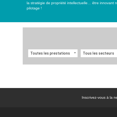
la stratégie de propriété intellectuelle… être innovant n
pilotage !
Toutes les prestations
Tous les secteurs
Inscrivez-vous à la
ne