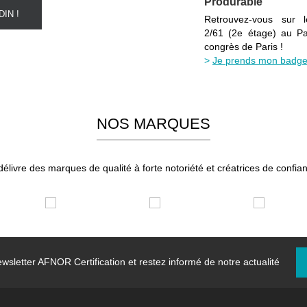
Produrable
IN !
Retrouvez-vous sur 
2/61 (2e étage) au Pa
congrès de Paris !
Je prends mon badge
NOS MARQUES
élivre des marques de qualité à forte notoriété et créatrices de confian
wsletter
AFNOR Certification et restez informé de notre actualité