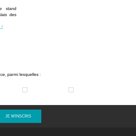
le stand
lais des
 !
ce, parmi lesquelles :
JE M'INSCRIS